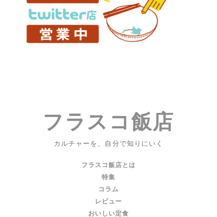
へ
｜
コ
ラ
ム
『ザ・
ロ
イ
ヤ
ル・
フラスコ飯店
テ
ネ
ン
カルチャーを、自分で知りにいく
バ
ウ
フラスコ飯店とは
ム
特集
ズ』
コラム
レビュー
おいしい定食