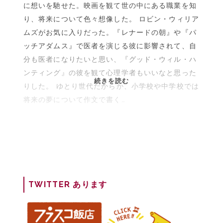
に想いを馳せた。映画を観て世の中にある職業を知
り、将来について色々想像した。 ロビン・ウィリア
ムズがお気に入りだった。『レナードの朝』や『パ
ッチアダムス』で医者を演じる彼に影響されて、自
分も医者になりたいと思い、『グッド・ウィル・ハ
ンティング』の彼を観て心理学者もいいなと思った
天
続きを読む
りした。 ゆとり世代だからか、小学校や中学校では
才
将来の夢について作文で書く…
だ
っ
た
あ
の
頃
の
TWITTER あります
私
た
ち