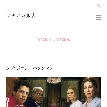
I’m back. Omatase.
タグ:
ジーン・ハックマン