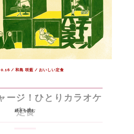
ァ
イ
定
食
10.16
/
和島 咲藍
/
おいしい定食
ャージ！ひとりカラオケ
定食
ハ
続きを読む
ピ
ネ
ス