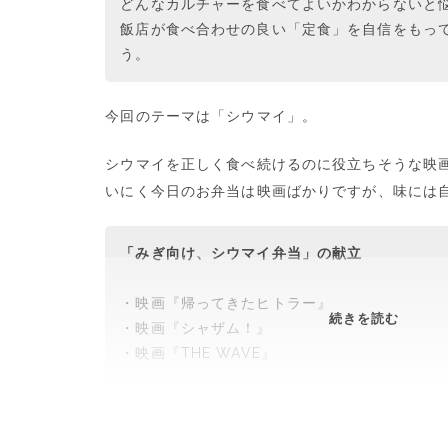
どんなカルチャーを食べてよいかわからないと
飯店が食べ合わせの良い「定食」を自信をもっ
う。
今回のテーマは「シウマイ」。
シウマイを正しく食べ続けるのに役立ちそうな映画
いにく今日のお弁当は映画ばかりですが、味には
「みぎ向け、シウマイ弁当」の献立
・映画『帰ってきたヒトラー』
み
続きを読む
・映画『シャザム！』
ぎ
・映画『THE WAVE』
向
け！
シ
ウ