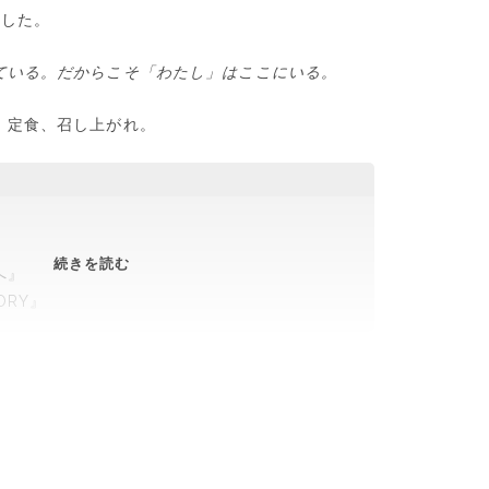
ました。
ている。だからこそ「わたし」はここにいる。
」定食、召し上がれ。
あ
続きを読む
へ』
な
ORY』
た
と
わ
た
し
の
「記