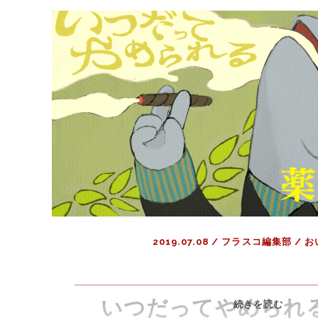
マ
イ
弁
当
2019.07.08
/
フラスコ編集部
/
お
いつだってやめられ
い
続きを読む