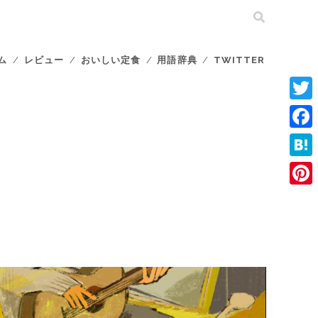
ム
レビュー
おいしい定食
用語辞典
TWITTER
T
w
F
i
a
H
t
c
a
P
t
e
t
i
e
b
e
n
r
o
n
t
o
a
e
k
r