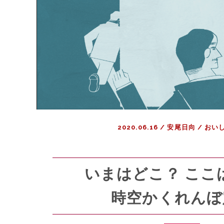
2020.06.16
/
安尾日向
/
おい
いまはどこ？ ここ
時空かくれんぼ