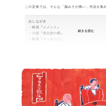
この定食では、そんな「脳みそが痛い」作品を集
おしながき
・映画『メメント』
い
続きを読む
・小説『道化師の蝶』
ま
・映画『メッセージ』
は
ど
こ？
こ
こ
は
い
つ？
<BR>
時
空
か