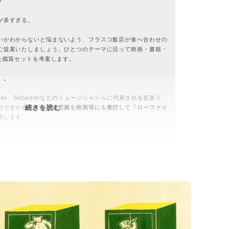
？
が多すぎる。
いかわからないと悩まないよう、フラスコ飯店が食べ合わせの
ご提案いたしましょう。ひとつのテーマに沿って映画・書籍・
た鑑賞セットを考案します。
」。
y voices、Sebadohなどのミュージシャンらに代表される音楽ジ
雑
続きを読む
つですが本稿では
その定義を映画等にも敷衍して「ローファイ
介
します。
味
を
味
わ
お
う、
ロ
ー
フ