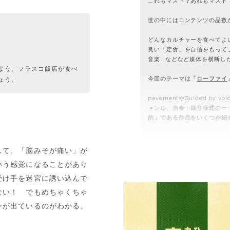
これもマスト？あれもマスト
世の中にはコンテンツの品数
どんなカルチャーを食べてよ
良い「定食」を自信をもって
音楽… などなど媒体を横断し
よう、フラスコ飯店が食べ
今回のテーマは「
ローファイ
ょう。
pavementやGuided b
ャンル、演奏・録音様式の一
的」である作品をいくつか紹
して、「脳みそが痛い」が
いう感覚になることがあり
受け手を迷宮に誘い込んで
ない！ でもめちゃくちゃ
ンが出ているのがわかる。