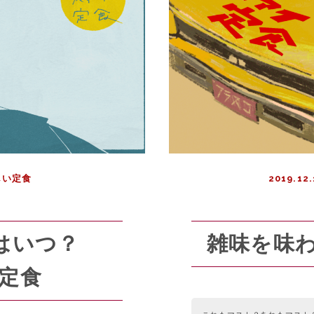
しい定食
2019.12.
はいつ？
雑味を味
定食