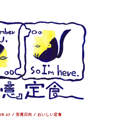
チ
ャ
ー
ジ！
ひ
と
り
カ
ラ
オ
ケ
定
食
08.27
/
安尾日向
/
おいしい定食