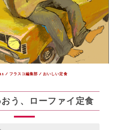
e
s
t
11
/
フラスコ編集部
/
おいしい定食
わおう、ローファイ定食