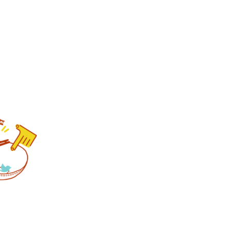
憶」
定
食