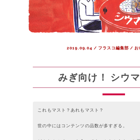
く
れ
ん
ぼ
定
食
2019.09.04
/
フラスコ編集部
/
お
みぎ向け！ シウ
これもマスト？あれもマスト？
世の中にはコンテンツの品数が多すぎる。