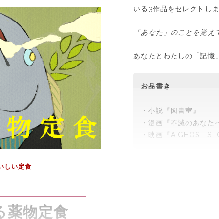
いる3作品をセレクトし
「あなた」のことを覚え
あなたとわたしの「記憶
お品書き
・小説『図書室』
・漫画『不滅のあなた
・映画『A GHOST ST
いしい定食
る薬物定食