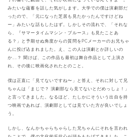
みたいな蘊蓄を話した気がします。大学での僕は演劇部だ
ったので、「元になった芝居も見たかったんですけどね
ー」みたいな話もしたはず。しかしその流れで、「それな
ら、『サマータイムマシン・ブルース』も見たことあ
る？」と予期せぬ角度からの質問をPCメーカーのお兄ちゃ
んに投げ込まれました。え、この人は演劇とか詳しいの
か……？ 聞けば、この作品も最初は舞台作品として上演さ
れ、その後に映画化されたとのこと。
僕は正直に「見てないですね〜」と答え、それに対して兄
ちゃんは「まじで？ 演劇部なら見てないとだめっしょ！」
と言ってきました。なるほど、たしかにそういう出自を持
つ映画であれば、演劇部としては見ていた方が良いでしょ
う。
しかし、なんかちゃらちゃらした兄ちゃんにそれを言われ
たことで、僕の文化的反抗心が頭をもたげてきました。こ