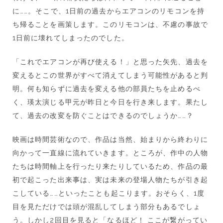
に……。そこで、1日前の過去からエアコンのリモコンを持
ち帰ることを画策します。このリモコンは、不慮の事故で
1日前に壊れてしまったのでした。
「これでエアコンが再び使える！」と思った矢先、過去を
変えるとこの世界がすべて消えてしまう可能性があると判
明。何も知らずに過去を変える他の部員たちを止めるべ
く、瑛太演じる甲元が昨日と今日を行き来します。果たし
て、過去の改変を防ぐことはできるのでしょうか……？
映画は時間芸術なので、作品は当然、始まりから終わりに
向かって一直線に流れていきます。ところが、作中の人物
たちは時間軸上を行ったり来たりしているため、作品の最
初で起こった出来事は、実は未来の登場人物たちが引き起
こしている……といったことも起こります。おそらく、1度
目を見ただけでは頭が混乱してしまう部分もあるでしょ
う。しかし2回目を見ると「なるほど！ ここが繋がってい