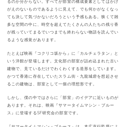
るのか分からない。すべてが部室の構成要素としてはかげ
がえのないものであるように見えて、でも何かがなくなっ
ても決して気づかないだろうという予感もある。狭くて雑
多な空間の中に、時空を超えてたくさんの人たちの残り香
が残っていてまるでいつまでも終わらない物語を読んでい
るような感覚があります。
たとえば映画『コクリコ坂から』に「カルチェラタン」と
いう洋館が登場します。文化部の部室が詰め込まれた古い
建物で、見ているだけでわくわくする造形をしています。
かつて香港に存在していたスラム街・九龍城砦を想起させ
るこの建物は、部室として一個の理想形です。
しかし、僕の中ではさらに「部室」のイデアに近いものが
あります。それは、映画『サマータイムマシン・ブルー
ス』に登場するSF研究会の部室です。
『サマータイムマシン・ブルース』は、本広克行監督によ