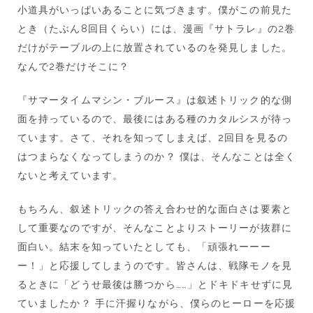
小道具がいっぱいあることに気づきます。僕がこの前見た
とき（たぶん8回目くらい）には、漫画『サトラレ』の2巻
だけがテーブルの上に放置されているのを発見しました。
なんで2巻だけそこに？
『サマータイムマシン・ブルース』は叙述トリック的な側
面を持っているので、最後にはある種のカタルシスが待っ
ています。さて、それを知ってしまえば、2回目を見るの
はつまらなくなってしまうのか？ 僕は、そんなことは全く
ないと考えています。
もちろん、叙述トリックの答え合わせ的な面白さは要素と
して重要なのですが、そんなことよりストーリーが抜群に
面白い。結末を知っていたとしても、「頑張れーーー
ー！」と応援してしまうのです。皆さんは、戦隊モノを見
るときに「どうせ最後は勝つから……」とドキドキせずに見
ていましたか？ 手に汗握りながら、僕らのヒーローを応援