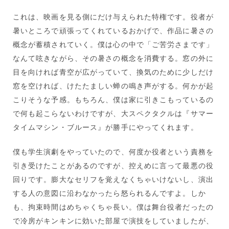
これは、映画を見る側にだけ与えられた特権です。役者が
暑いところで頑張ってくれているおかげで、作品に暑さの
概念が蓄積されていく。僕は心の中で「ご苦労さまです」
なんて呟きながら、その暑さの概念を消費する。窓の外に
目を向ければ青空が広がっていて、換気のために少しだけ
窓を空ければ、けたたましい蝉の鳴き声がする。何かが起
こりそうな予感。もちろん、僕は家に引きこもっているの
で何も起こらないわけですが、大スペクタクルは『サマー
タイムマシン・ブルース』が勝手にやってくれます。
僕も学生演劇をやっていたので、何度か役者という責務を
引き受けたことがあるのですが、控えめに言って最悪の役
回りです。膨大なセリフを覚えなくちゃいけないし、演出
する人の意図に沿わなかったら怒られるんですよ。しか
も、拘束時間はめちゃくちゃ長い。僕は舞台役者だったの
で冷房がキンキンに効いた部屋で演技をしていましたが、