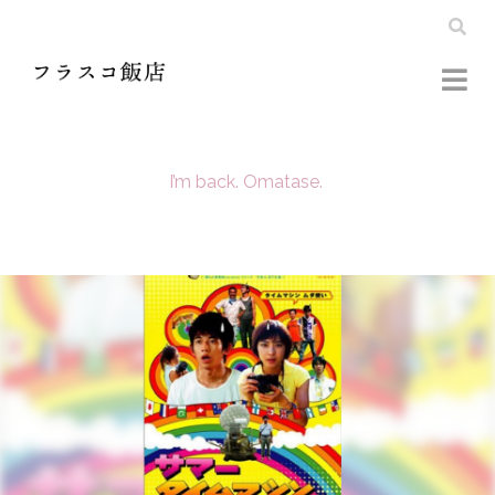
I’m back. Omatase.