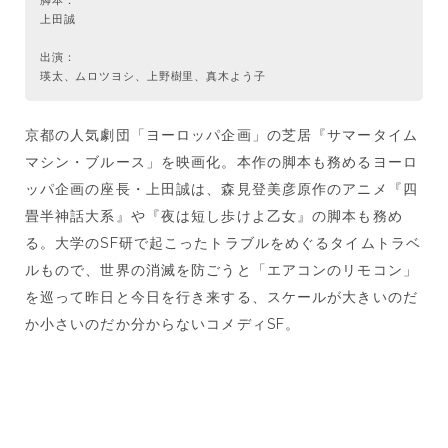
脚本：
上田誠
出演：
瑛太、ムロツヨシ、上野樹里、真木よう子
京都の人気劇団「ヨーロッパ企画」の芝居『サマータイム
マシン・ブルース」を映画化。本作の脚本も務めるヨーロ
ッパ企画の座長・上田誠は、森見登美彦原作のアニメ『四
畳半神話大系』や『夜は短し歩けよ乙女』の脚本も務め
る。大学のSF研で起こったトラブルをめぐるタイムトラベ
ルもので、世界の消滅を防ごうと「エアコンのリモコン」
を巡って昨日と今日を行き来する、スケールが大きいのだ
か小さいのだか分からないコメディSF。