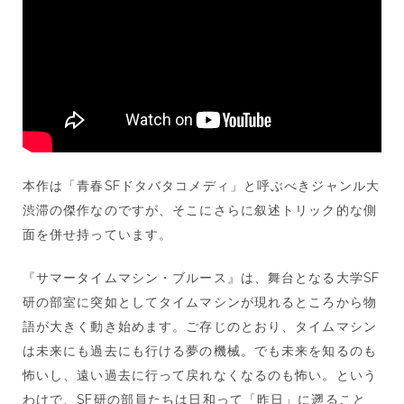
本作は「青春SFドタバタコメディ」と呼ぶべきジャンル大
渋滞の傑作なのですが、そこにさらに叙述トリック的な側
面を併せ持っています。
『サマータイムマシン・ブルース』は、舞台となる大学SF
研の部室に突如としてタイムマシンが現れるところから物
語が大きく動き始めます。ご存じのとおり、タイムマシン
は未来にも過去にも行ける夢の機械。でも未来を知るのも
怖いし、遠い過去に行って戻れなくなるのも怖い。という
わけで、SF研の部員たちは日和って「昨日」に遡ること