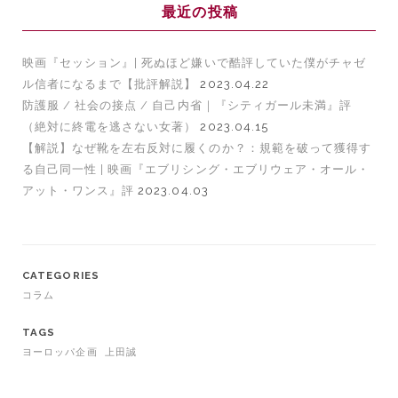
最近の投稿
映画『セッション』| 死ぬほど嫌いで酷評していた僕がチャゼ
ル信者になるまで【批評解説】
2023.04.22
防護服 / 社会の接点 / 自己内省｜『シティガール未満』評
（絶対に終電を逃さない女著）
2023.04.15
【解説】なぜ靴を左右反対に履くのか？：規範を破って獲得す
る自己同一性 | 映画『エブリシング・エブリウェア・オール・
アット・ワンス』評
2023.04.03
CATEGORIES
コラム
TAGS
ヨーロッパ企画
上田誠