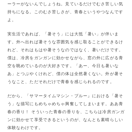
ーラーがないんでしょうね。見ているだけでむさ苦しい気
持ちになる。このむさ苦しさが、青春というやつなんです
よ。
実生活であれば、「暑そう」には大抵「暑い」が伴いま
す。外へ出れば暑そうな雰囲気を感じ取ることができるけ
れど、それはもはや暑そうなのではなく、暑いだけです。
僕は、冷房をガンガンに効かせながら、窓の外に広がる青
空を眺めているのが大好きです。「あー、今日も暑いな
あ」とつぶやくけれど、僕の体は全然暑くない。外が暑そ
うなこと、ただそれだけで青春を感じられるのです。
だから、「サマータイムマシン・ブルー』における「暑そ
う」な描写にもめちゃめちゃ興奮してしまいます。ああ青
春の香り！ そういった青春の香りを、こちらは冷房ガンガ
ンに効かせて享受できるというのが、なんとも素晴らしい
体験なわけです。