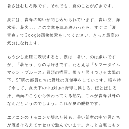
暑さはむしろ敵です。それでも、夏のことが好きです。
夏には、青春の匂いが閉じ込められています。青い空、海
水浴、花火……。この文章を読み終わったら、すぐに「夏
青春」でGoogle画像検索をしてください。きっと最高の
気分になれます。
もう少し正確に表現すると、僕は「暑い」のは嫌いです
が、「暑そう」なのは好きです。たとえば『サマータイム
マシン・ブルース』冒頭の描写。燦々と照りつける太陽の
下、SF研の部員たちは野球の真似事をしています。暇を持
て余して、炎天下の中3対3の野球に興じる。ほとばしる
汗、画面のこうから伝わってくる熱気。これが青春以外の
なんだというのでしょう。これが夏の賜物です。
エアコンのリモコンが壊れた後も、暑い部室の中で男たち
が雁首そろえてオセロで遊んでいます。きっと自宅にもク