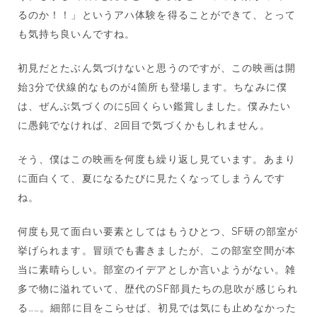
るのか！！」というアハ体験を得ることができて、とって
も気持ち良いんですね。
初見だとたぶん気づけないと思うのですが、この映画は開
始3分で伏線的なものが4箇所も登場します。ちなみに僕
は、ぜんぶ気づくのに5回くらい鑑賞しました。僕みたい
に愚鈍でなければ、2回目で気づくかもしれません。
そう、僕はこの映画を何度も繰り返し見ています。あまり
に面白くて、夏になるたびに見たくなってしまうんです
ね。
何度も見て面白い要素としてはもうひとつ、SF研の部室が
挙げられます。冒頭でも書きましたが、この部室空間が本
当に素晴らしい。部室のイデアとしか言いようがない。雑
多で物に溢れていて、歴代のSF部員たちの息吹が感じられ
る……。細部に目をこらせば、初見では気にも止めなかった