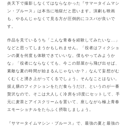
炎天下で撮影しなくてはならなかった『サマータイムマシ
ン・ブルース』は本当に地獄だと思います。演劇も映画
も、やるんじゃなくて見る方が圧倒的にコスパが良いで
す。
作品を見ているうち「こんな青春を経験してみたいな……」
などと思ってしまうかもしれません。「役者はフィクショ
ンの夏を何度も体験できていいな。僕もやってみようか
な」「役者にならなくても、今この部屋から飛び出せば、
素敵な夏の時間が始まるんじゃないか？」なんて妄想がむ
くむくと湧き上がってくるでしょう。そんなことはない。
据え膳のフィクションをただ食らうだけ、というのが一番
贅沢なので。そこは大人しく冷房を18度にセットして、手
元に麦茶とアイスクリームを置いて、座しながら極上青春
エモーショナルをたらふく摂取しましょう。
『サマータイムマシン・ブルース』で、最強の夏と最強の