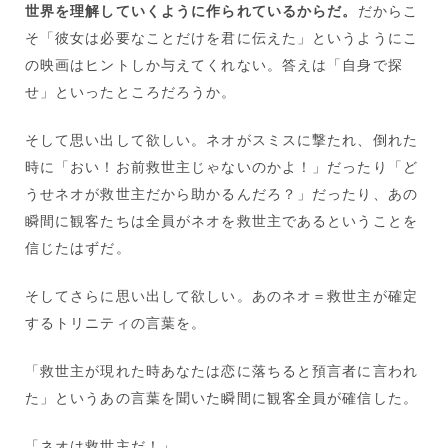
世界を理解していくように作られているからだ。
だからこ
そ「彼女は必要なことだけを君に伝えた」というようにこ
の映画はヒントしか与えてくれない。答えは「自身で探
せ」といったところだろうか。
そして思い出して欲しい。ネオがスミスに撃たれ、倒れた
時に「おい！お前救世主じゃないのかよ！」だったり「ど
うせネオが救世主だから助かるんだろ？」だったり、あの
瞬間に観客たちは全員がネオを救世主であるということを
信じたはずだ。
そしてさらに思い出して欲しい。あのネオ＝救世主が確定
するトリニティの言葉を。
「救世主が現れた時あなたは恋に落ちると預言者に言われ
た」というあの言葉を聞いた瞬間に観客全員が確信した。
「ネオは救世主だ！」