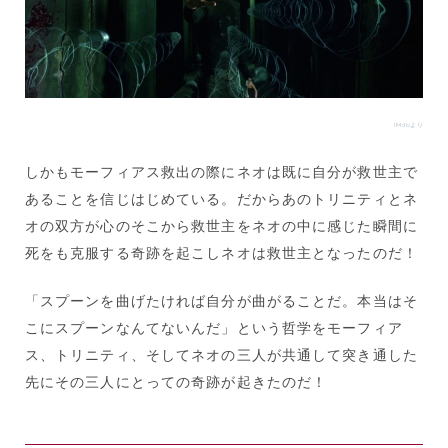
IMdbより
しかもモーフィアス救出の際にネオは既に自分が救世主で
あることを信じはじめている。だからあのトリニティとネ
オの双方が心のそこから救世主をネオの中に感じた瞬間に
死をも克服する奇跡を起こしネオは救世主となったのだ！
「スプーンを曲げたければ自分が曲がることだ。本当はそ
こにスプーンなんてないんだ」という哲学をモーフィア
ス、トリニティ、そしてネオの三人が共通して突き通した
先にその三人にとっての奇跡が起きたのだ！