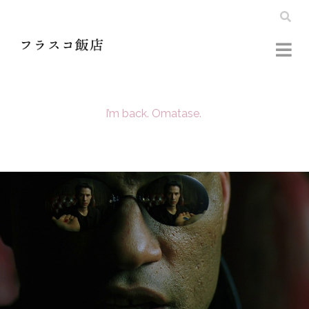
I’m back. Omatase.