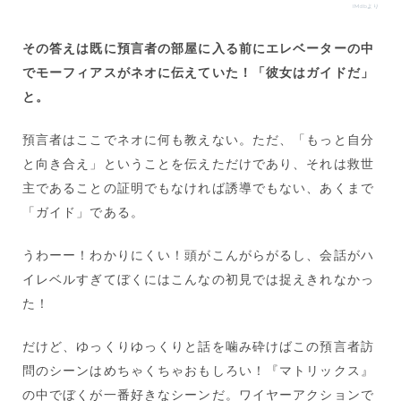
IMdbより
その答えは既に預言者の部屋に入る前にエレベーターの中
でモーフィアスがネオに伝えていた！「彼女はガイドだ」
と。
預言者はここでネオに何も教えない。ただ、「もっと自分
と向き合え」ということを伝えただけであり、それは救世
主であることの証明でもなければ誘導でもない、あくまで
「ガイド」である。
うわーー！わかりにくい！頭がこんがらがるし、会話がハ
イレベルすぎてぼくにはこんなの初見では捉えきれなかっ
た！
だけど、ゆっくりゆっくりと話を噛み砕けばこの預言者訪
問のシーンはめちゃくちゃおもしろい！『マトリックス』
の中でぼくが一番好きなシーンだ。ワイヤーアクションで