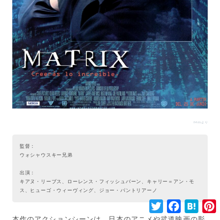
IMdbより
監督：
ウォシャウスキー兄弟
出演：
キアヌ・リーブス、ローレンス・フィッシュバーン、キャリー＝アン・モ
ス、ヒューゴ・ウィーヴィング、ジョー・パントリアーノ
T
F
H
w
a
a
i
i
c
t
本作のアクションシーンは、日本のアニメや武道映画の影