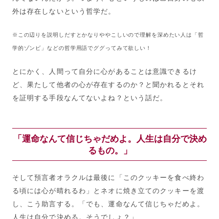
外は存在しないという哲学だ。
※この辺りを説明しだすとかなりややこしいので理解を深めたい人は「哲
学的ゾンビ」などの哲学用語でググってみて欲しい！
とにかく、人間って自分に心があることは意識できるけ
ど、果たして他者の心が存在するのか？と聞かれるとそれ
を証明する手段なんてないよね？という話だ。
「運命なんて信じちゃだめよ。人生は自分で決め
るもの。」
そして預言者オラクルは最後に「このクッキーを食べ終わ
る頃には心が晴れるわ」とネオに焼き立てのクッキーを渡
し、こう助言する。「でも、運命なんて信じちゃだめよ。
人生は自分で決める。そうでしょ？」