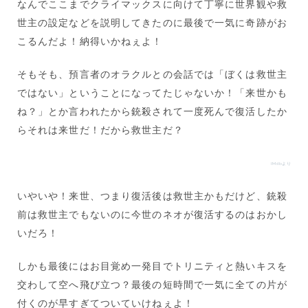
なんでここまでクライマックスに向けて丁寧に世界観や救
世主の設定などを説明してきたのに最後で一気に奇跡がお
こるんだよ！納得いかねぇよ！
そもそも、預言者のオラクルとの会話では「ぼくは救世主
ではない」ということになってたじゃないか！「来世かも
ね？」とか言われたから銃殺されて一度死んで復活したか
らそれは来世だ！だから救世主だ？
IMdbより
いやいや！来世、つまり復活後は救世主かもだけど、銃殺
前は救世主でもないのに今世のネオが復活するのはおかし
いだろ！
しかも最後にはお目覚め一発目でトリニティと熱いキスを
交わして空へ飛び立つ？最後の短時間で一気に全ての片が
付くのが早すぎてついていけねぇよ！