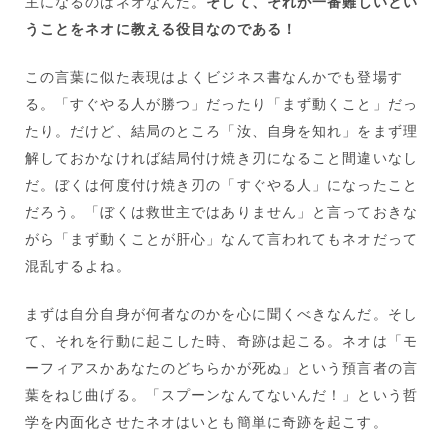
主になるのはネオなんだ。
そして、それが一番難しいとい
うことをネオに教える役目なのである！
この言葉に似た表現はよくビジネス書なんかでも登場す
る。「すぐやる人が勝つ」だったり「まず動くこと」だっ
たり。だけど、結局のところ「汝、自身を知れ」をまず理
解しておかなければ結局付け焼き刃になること間違いなし
だ。ぼくは何度付け焼き刃の「すぐやる人」になったこと
だろう。「ぼくは救世主ではありません」と言っておきな
がら「まず動くことが肝心」なんて言われてもネオだって
混乱するよね。
まずは自分自身が何者なのかを心に聞くべきなんだ。そし
て、それを行動に起こした時、奇跡は起こる。ネオは「モ
ーフィアスかあなたのどちらかが死ぬ」という預言者の言
葉をねじ曲げる。「スプーンなんてないんだ！」という哲
学を内面化させたネオはいとも簡単に奇跡を起こす。