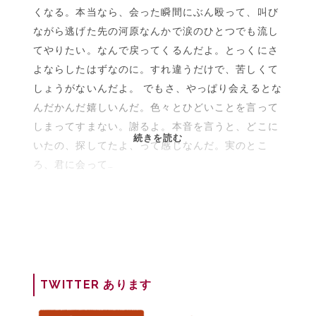
くなる。本当なら、会った瞬間にぶん殴って、叫び
ながら逃げた先の河原なんかで涙のひとつでも流し
てやりたい。なんで戻ってくるんだよ。とっくにさ
よならしたはずなのに。すれ違うだけで、苦しくて
しょうがないんだよ。 でもさ、やっぱり会えるとな
んだかんだ嬉しいんだ。色々とひどいことを言って
しまってすまない。謝るよ。本音を言うと、どこに
拝
続きを読む
いたの、探してたよ、って感じなんだ。実のとこ
啓
ろ、君に会って…
<BR>|
映
画
『明
け
方
の
TWITTER あります
若
者