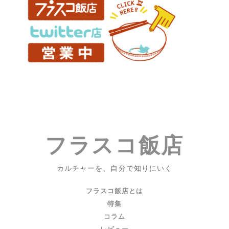
た
ち』
『ボ
ク
た
ち
は
み
ん
な
大
フラスコ飯店
人
に
な
カルチャーを、自分で知りにいく
れ
な
フラスコ飯店とは
か
特集
っ
コラム
た』