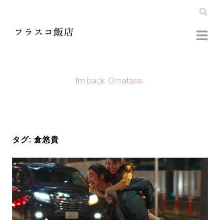
I’m back. Omatase.
タグ:
倉悠貴