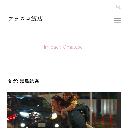
I’m back. Omatase.
タグ:
黒島結奈