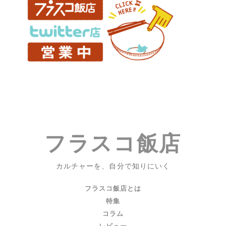
た
ち』
『ボ
ク
た
ち
は
み
ん
な
大
フラスコ飯店
人
に
な
カルチャーを、自分で知りにいく
れ
な
フラスコ飯店とは
か
特集
っ
コラム
た』