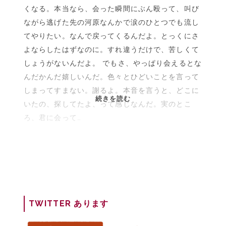
くなる。本当なら、会った瞬間にぶん殴って、叫び
ながら逃げた先の河原なんかで涙のひとつでも流し
てやりたい。なんで戻ってくるんだよ。とっくにさ
よならしたはずなのに。すれ違うだけで、苦しくて
しょうがないんだよ。 でもさ、やっぱり会えるとな
んだかんだ嬉しいんだ。色々とひどいことを言って
しまってすまない。謝るよ。本音を言うと、どこに
拝
続きを読む
いたの、探してたよ、って感じなんだ。実のとこ
啓
ろ、君に会って…
<BR>|
映
画
『明
け
方
の
TWITTER あります
若
者