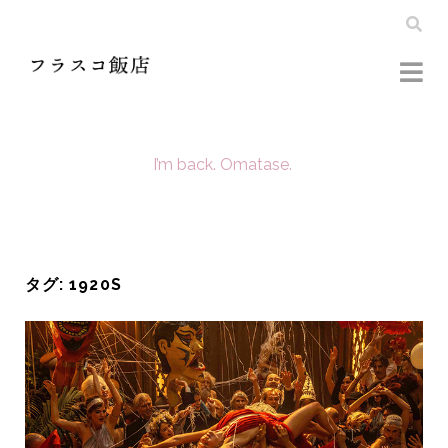
I’m back. Omatase.
タグ:
1920S