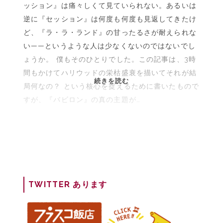
ッション』は痛々しくて見ていられない。あるいは
逆に『セッション』は何度も何度も見返してきたけ
ど、『ラ・ラ・ランド』の甘ったるさが耐えられな
い——というような人は少なくないのではないでし
ょうか。 僕もそのひとりでした。この記事は、3時
間もかけてハリウッドの栄枯盛衰を描いてそれが結
【解
続きを読む
局何なの？ という核心を捉えるために書いたもので
説】
すが、『バビロン』の真の主題が…
映
画
『バ
ビ
ロ
ン』
評：
TWITTER あります
1920
年
代