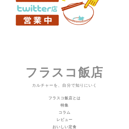
ハ
リ
ウ
ッ
ド
の
栄
枯
盛
衰
フラスコ飯店
を
描
い
カルチャーを、自分で知りにいく
て、
そ
フラスコ飯店とは
れ
特集
が
コラム
結
レビュー
局
おいしい定食