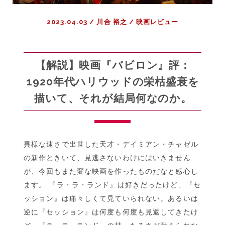
酷
2023.04.03
/
川合 裕之
/
映画レビュー
評
し
て
い
【解説】映画『バビロン』評：
た
1920年代ハリウッドの栄枯盛衰を
僕
描いて、それが結局何なのか。
が
チ
ャ
ゼ
異様な速さで出世した天才・デイミアン・チャゼル
ル
信
の新作ときいて、見逃さないわけにはいきません
者
が、今回もまた変な映画を作ったものだなと感心し
に
ます。 『ラ・ラ・ランド』は好きだったけど、『セ
な
ッション』は痛々しくて見ていられない。あるいは
る
逆に『セッション』は何度も何度も見返してきたけ
ま