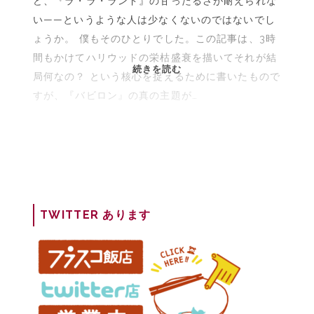
ど、『ラ・ラ・ランド』の甘ったるさが耐えられな
で
い——というような人は少なくないのではないでし
【批
ょうか。 僕もそのひとりでした。この記事は、3時
評
解
間もかけてハリウッドの栄枯盛衰を描いてそれが結
【解
続きを読む
説】
局何なの？ という核心を捉えるために書いたもので
説】
すが、『バビロン』の真の主題が…
映
画
『バ
ビ
ロ
ン』
評：
TWITTER あります
1920
年
代
ハ
リ
ウ