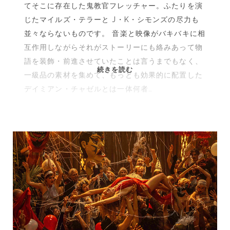
てそこに存在した鬼教官フレッチャー。ふたりを演
じたマイルズ・テラーと J・K・シモンズの尽力も
並々ならないものです。 音楽と映像がバキバキに相
互作用しながらそれがストーリーにも絡みあって物
語を装飾・前進させていたことは言うまでもなく、
映
続きを読む
一級品の素材を集めて、もっとも効果的に配置した
画
デイミアン・チャゼルとは一体何者…
『セ
ッ
シ
ョ
ン』|
死
ぬ
ほ
ど
嫌
い
で