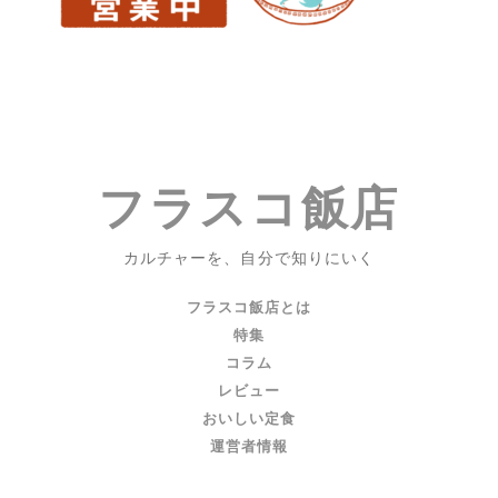
ッ
ド
の
栄
枯
盛
衰
フラスコ飯店
を
描
い
カルチャーを、自分で知りにいく
て、
そ
フラスコ飯店とは
れ
特集
が
コラム
結
レビュー
局
おいしい定食
何
運営者情報
な
の