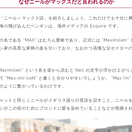
なぜニールがマックスだと言われるのか
「ニール＝マックス説」を紹介しましょう。これだけでも十分に
の飛び込んだペンギンは、海外メディアの Esquire です。
名である “MAX” はむろん愛称であり、正式には “Maximilien
ン家の高貴な家柄の血を引いており、なおかつ高慢な父セイター
Maximilien” という名を逆から読むと Neil の文字が浮かび上
Max-imi-lieN” と書くと分かりやすいでしょうか。 “Max I’m” と “
のように繋がっているわけです。
ャットと同じくニールがイギリス訛りの英語を話すこと、ニール
ンがこの役のためにブロンドに髪を染めていることなどが指摘さ