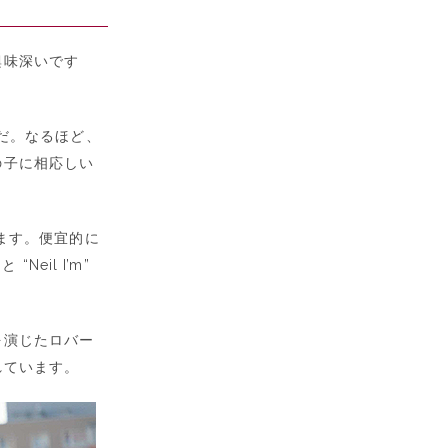
興味深いです
” だ。なるほど、
の子に相応しい
がります。便宜的に
Neil I’m”
を演じたロバー
れています。