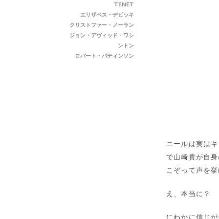
TENET
エリザベス・デビッキ
クリストファー・ノーラン
ジョン・デヴィッド・ワシ
ントン
ロバート・パティンソン
ニールは実はキ
で山崎貴が自身
こぞって声を挙
え、本当に？
にわかに信じが