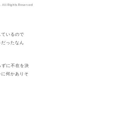
. All Rights Reserved
れているので
姿だったなん
らずに不在を決
かに何かありそ