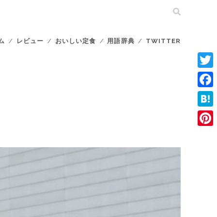
ム
レビュー
おいしい定食
用語辞典
TWITTER
T
w
F
i
a
H
t
c
a
P
t
e
t
i
e
b
e
n
r
o
n
t
o
a
e
k
r