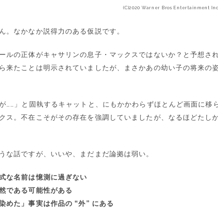
(C)2020 Warner Bros Entertainment Inc
ん。なかなか説得力のある仮説です。
ールの正体がキャサリンの息子・マックスではないか？と予想さ
ら来たことは明示されていましたが、まさかあの幼い子の将来の
が……」と固執するキャットと、にもかかわらずほとんど画面に移
クス。不在こそがその存在を強調していましたが、なるほどたし
うな話ですが、いいや、まだまだ論拠は弱い。
式な名前は憶測に過ぎない
然である可能性がある
染めた」事実は作品の “外” にある