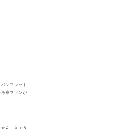
。パンフレット
の考察ファンが
ません。きょう