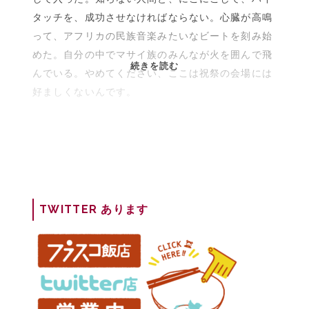
タッチを、成功させなければならない。心臓が高鳴
って、アフリカの民族音楽みたいなビートを刻み始
めた。自分の中でマサイ族のみんなが火を囲んで飛
数
続きを読む
んでいる。やめてください、ここは祝祭の会場には
分
好ましくないんです。
後、
ハ
イ
タ
ッ
チ
を
TWITTER あります
す
る
予
定
が
あ