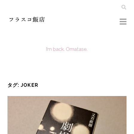
I’m back. Omatase.
タグ:
JOKER