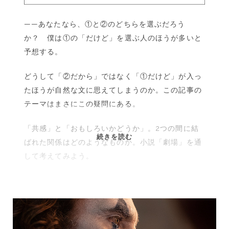
——あなたなら、①と②のどちらを選ぶだろう
か？ 僕は①の「だけど」を選ぶ人のほうが多いと
予想する。
どうして「②だから」ではなく「①だけど」が入っ
たほうが自然な文に思えてしまうのか。この記事の
テーマはまさにこの疑問にある。
「共感」と「おもしろいかどうか」。2つの間に結
簡
続きを読む
ばれた関係はどのようなものか。小説「劇場」を通
単
して考えてみよう。
に
「共
感」
し
て
く