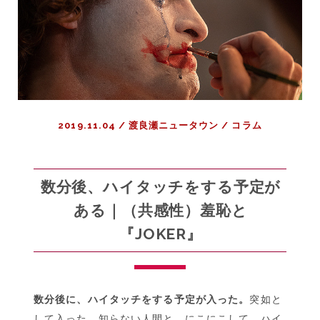
れ
る
な
<BR>
|
小
説
2019.11.04
/
渡良瀬ニュータウン
/
コラム
『劇
場』
レ
ビ
数分後、ハイタッチをする予定が
ュ
ある｜（共感性）羞恥と
ー
『JOKER』
数分後に、ハイタッチをする予定が入った。
突如と
して入った。知らない人間と、にこにこして、ハイ