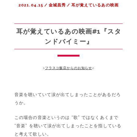
2021.04.15
/
金城昌秀
/
耳が覚えているあの映画
の
頃
の
私
耳が覚えているあの映画#1『スタ
へ
ンドバイミー』
｜
<BR>
コ
ラ
>
フラスコ飯店からのお知らせ
<
ム
『ス
タ
ン
音楽を聴いていて涙が出てしまったことがあるだろ
ド・
うか。
バ
イ・
この場合の音楽というのは “歌” ではなくあくまで
ミ
“音楽” を聴いて涙が出てしまったことを指している
ー』
と考えて欲しい。