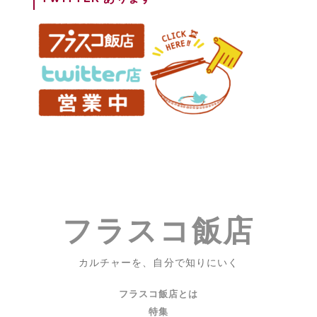
映
画
#1『ス
タ
ン
ド
バ
イ
ミ
ー』
フラスコ飯店
カルチャーを、自分で知りにいく
フラスコ飯店とは
特集