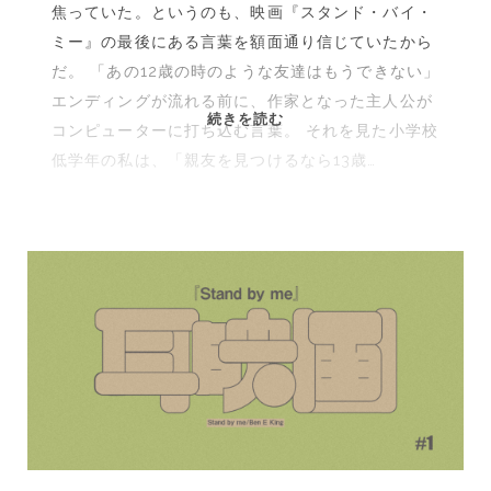
焦っていた。というのも、映画『スタンド・バイ・
ミー』の最後にある言葉を額面通り信じていたから
だ。 「あの12歳の時のような友達はもうできない」
エンディングが流れる前に、作家となった主人公が
親
続きを読む
コンピューターに打ち込む言葉。 それを見た小学校
友
低学年の私は、「親友を見つけるなら13歳…
が
欲
し
く
て
仕
方
が
な
か
っ
た
あ