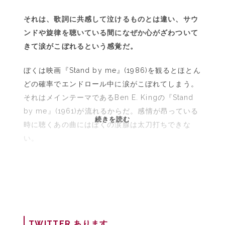
それは、歌詞に共感して泣けるものとは違い、サウ
ンドや旋律を聴いている間になぜか心がざわついて
きて涙がこぼれるという感覚だ。
ぼくは映画『Stand by me』(1986)を観るとほとん
どの確率でエンドロール中に涙がこぼれてしまう。
それはメインテーマであるBen E. Kingの『Stand
by me』(1961)が流れるからだ。感情が昂っている
耳
続きを読む
時に聴くあの曲にはぼくの涙腺は太刀打ちできな
が
い。
覚
え
て
い
る
あ
の
TWITTER あります