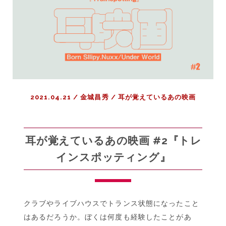
映
画
#3
『オ
ー
シ
ャ
ン
2021.04.21
/
金城昌秀
/
耳が覚えているあの映画
ズ
11』
耳が覚えているあの映画 #2『トレ
インスポッティング』
クラブやライブハウスでトランス状態になったこと
はあるだろうか。ぼくは何度も経験したことがあ