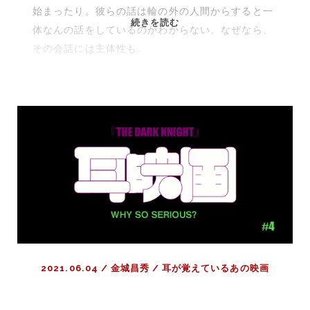
始まったり。彼らの話は輪の外の人間からすると一
耳
続きを読む
体なんの話をしているのかわからない。なぜなら、
が
その会話には主体性も…
覚
え
て
い
る
あ
の
映
画
#5『レ
ザ
ボ
ア・
2021.06.04
/
金城昌秀
/
耳が覚えているあの映画
ド
ッ
グ