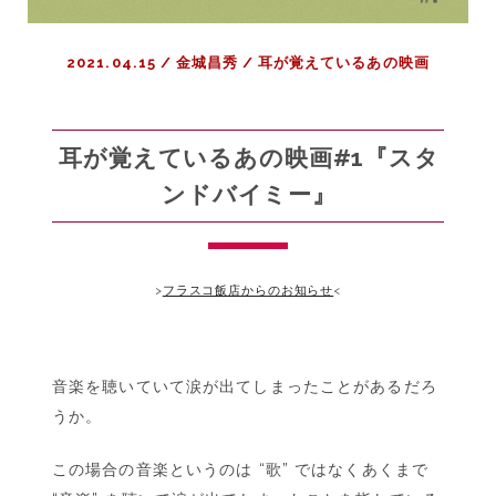
イ
ン
2021.04.15
/
金城昌秀
/
耳が覚えているあの映画
ス
ポ
ッ
テ
耳が覚えているあの映画#1『スタ
ィ
ンドバイミー』
ン
グ』
>
フラスコ飯店からのお知らせ
<
音楽を聴いていて涙が出てしまったことがあるだろ
うか。
この場合の音楽というのは “歌” ではなくあくまで