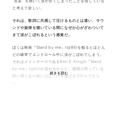
“音楽” を聴いて涙が出てしまったことを指している
と考えて欲しい。
それは、歌詞に共感して泣けるものとは違い、サウ
ンドや旋律を聴いている間になぜか心がざわついて
きて涙がこぼれるという感覚だ。
ぼくは映画『Stand by me』(1986)を観るとほとん
どの確率でエンドロール中に涙がこぼれてしまう。
それはメインテーマであるBen E. Kingの『Stand
by me』(1961)が流れるからだ。感情が昂っている
耳
続きを読む
時に聴くあの曲にはぼくの涙腺は太刀打ちできな
が
い。
覚
え
て
い
る
あ