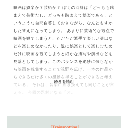
映画は娯楽か？芸術か？ ぼくの回答は「どっちも踏
まえて芸術だし、どっちも踏まえて娯楽である」と
いうような自問自答しておきながら、なんともすか
した答えになってしまう。 あまりに芸術的な観点で
映画を観てしまうと、ただただ派手で楽しい演出な
どを楽しめなかったり、逆に娯楽として楽しむため
だけに映画を観てしまうと細かな描写や演出などを
見落としてしまう。このバランスを絶妙に保ちなが
ら映画を観賞することで視野を広げ、一本の作品か
らできるだけ多くの感動を得ることができると考え
耳
続きを読む
ている。 それは、音楽に置き換えても同じことが言
が
える。 今回の題材となる『オ…
覚
え
て
い
る