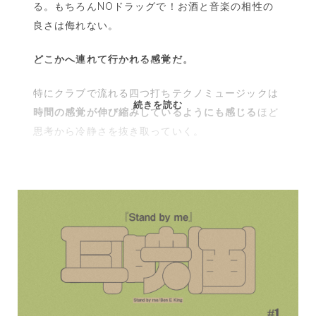
る。もちろんNOドラッグで！お酒と音楽の相性の
良さは侮れない。
どこかへ連れて行かれる感覚だ。
特にクラブで流れる四つ打ちテクノミュージックは
耳
続きを読む
時間の感覚が伸び縮みしているようにも感じる
ほど
が
思考から冷静さを抜き取っていく。
覚
え
て
い
る
あ
の
映
画
#2『ト
レ