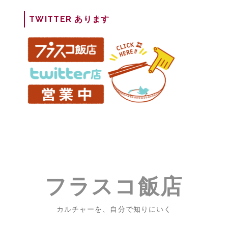
の
TWITTER あります
映
画
#1『ス
タ
ン
ド
バ
イ
ミ
ー』
フラスコ飯店
カルチャーを、自分で知りにいく