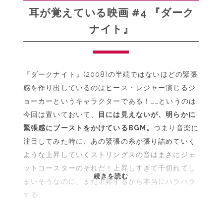
ス』
耳が覚えている映画 #4 『ダーク
ナイト』
『ダークナイト』(2008)の半端ではないほどの緊張
感を作り出しているのはヒース・レジャー演じるジ
ョーカーというキャラクターである！……というのは
今回は置いておいて、
目には見えないが、明らかに
緊張感にブーストをかけているBGM。
つまり音楽に
注目してみた時に、あの緊張の糸が張り詰めていく
ような上昇していくストリングスの音はまさにジェ
ットコースターのそれだ！上昇しすぎて千切れてし
耳
続きを読む
まいそうなのに、まだ上昇するから本当にハラハラ
が
する。
覚
え