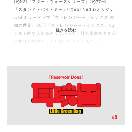
(1982)『スター・ウォーズシリーズ』(1977〜)、
『スタンド・バイ・ミー』(1986) Netflixオリジナ
ルSFホラードラマ『ストレンジャー・シングス 未
知の世界』(以下『ストレンジャー・シングス』)は
耳
続きを読む
カルト的な人気を誇りながらも、社会現象を巻き起
が
こすほどの大ヒットとなったシリーズだ。…
覚
え
て
い
る
あ
の
映
画
#6『ス
ト
レ
ン