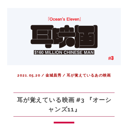
て
い
る
映
画
#4
『ダ
ー
ク
ナ
イ
2021.05.20
/
金城昌秀
/
耳が覚えているあの映画
ト』
耳が覚えている映画 #3 『オーシ
ャンズ11』