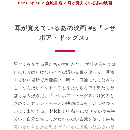
2021.07.08
/
金城昌秀
/
耳が覚えているあの映画
ジ
ャ
ー・
シ
耳が覚えているあの映画 #5『レザ
ン
ボア・ドッグス』
グ
ス』
悪だくみをする男たちが大好きだ。 学校や会社では
口にしてはいけないような汚い言葉を使って、薄暗
くて狭い場所で馬鹿笑い。時々、口論になりながら
も、なんだかイケナイことをたくらんでる男たちが
ぼくは大好きだ。『レザボア・ドッグス』(1992)も
含めて、タランティーノの映画にはそういうやつら
がよく出てくる。 IMdbより 彼らはなぜかいつも半
笑い。自分たちにしかわからない言葉を使って突然
笑いがおきたかと思えばその次には取っ組み合いが