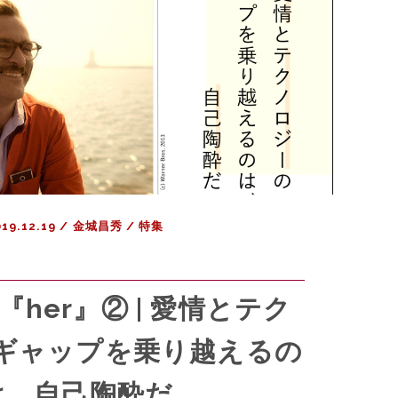
e
s
t
19.12.19
/
金城昌秀
/
特集
her』② | 愛情とテク
ギャップを乗り越えるの
は、自己陶酔だ