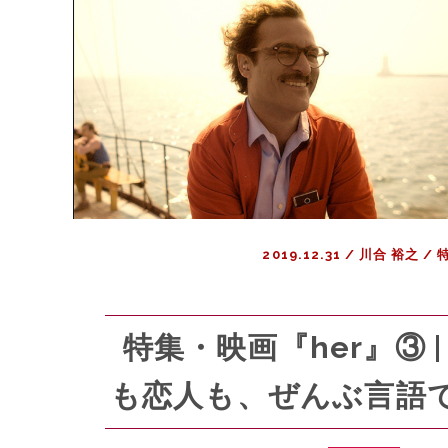
2019.12.31
/
川合 裕之
/
特集・映画『her』③ 
も恋人も、ぜんぶ言語