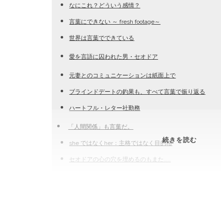
なにこれ？どういう感情？
言葉にできない ～ fresh footage～
世界は言葉でできている
愛を言語に囚われた男・セオドア
元妻とのコミュニケーションは紙面上で
ブラインドデートの釣果も、すべて言葉で振り返る
ハートフル・レター社勤務
「人間関係」も言葉だ。
特
続きを読む
she ではなくher：主格ではなく目的格
集・
セオドアの心の穴を埋めるのもまた……
映
画
『HER
③
|