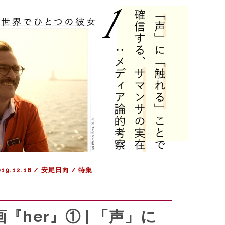
|
愛
情
と
テ
ク
ノ
ロ
ジ
ー
の
ギ
ャ
ッ
19.12.16
/
安尾日向
/
特集
プ
を
乗
り
『her』① | 「声」に
越