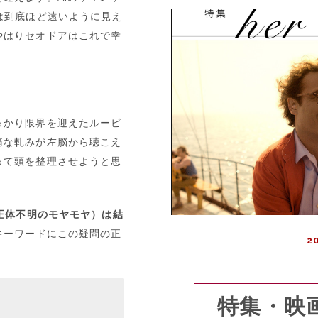
は到底ほど遠いように見え
やはりセオドアはこれで幸
っかり限界を迎えたルービ
痛な軋みが左脳から聴こえ
って頭を整理させようと思
い正体不明のモヤモヤ）は結
キーワードにこの疑問の正
20
特集・映画