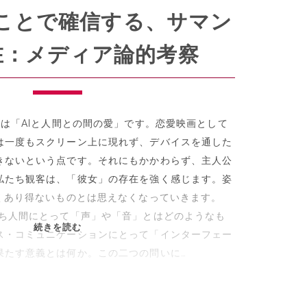
え
ことで確信する、サマン
る
の
在：メディア論的考察
は、
自
己
陶
れは「AIと人間との間の愛」です。恋愛映画として
酔
は一度もスクリーン上に現れず、デバイスを通した
だ
きないという点です。それにもかかわらず、主人公
私たち観客は、「彼女」の存在を強く感じます。姿
全くあり得ないものとは思えなくなっていきます。
たち人間にとって「声」や「音」とはどのようなも
特
続きを読む
ス・コミュニケーションにとって「インターフェー
集・
果たす意義とは何か。この二つの問いに…
映
画
『HER』