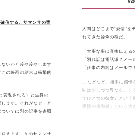
とで確信する、サマンサの実
人間はどこまで”愛情”を
れてきた論争の種だ。
「大事な事は直接伝える
「別れ話は電話派？メー
しないかと冷や冷やします
「仕事の内容はメールで！
どこの映画の結末は衝撃的
……などなど。相手に感
味は少しづつ異なる。テ
Sと表現される）と生身の
でひとつの彼女』という
就します。それがなぜ・ど
愛情の違和感」という大
については別の記事を参照
迎えます。AIのサマンサ