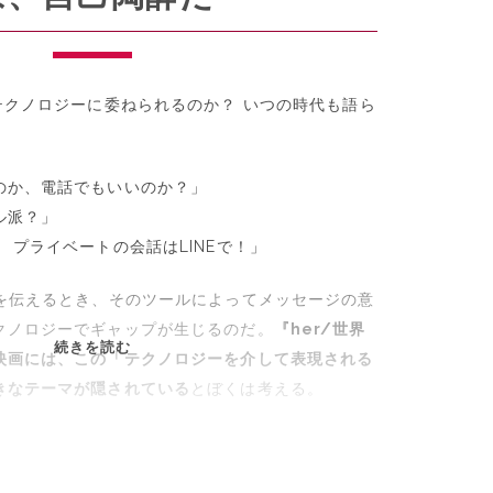
テクノロジーに委ねられるのか？ いつの時代も語ら
のか、電話でもいいのか？」
ル派？」
 プライベートの会話はLINEで！」
情を伝えるとき、そのツールによってメッセージの意
クノロジーでギャップが生じるのだ。
『her/世界
特
続きを読む
映画には、この「テクノロジーを介して表現される
集・
きなテーマが隠されている
とぼくは考える。
映
画
『HER』
②