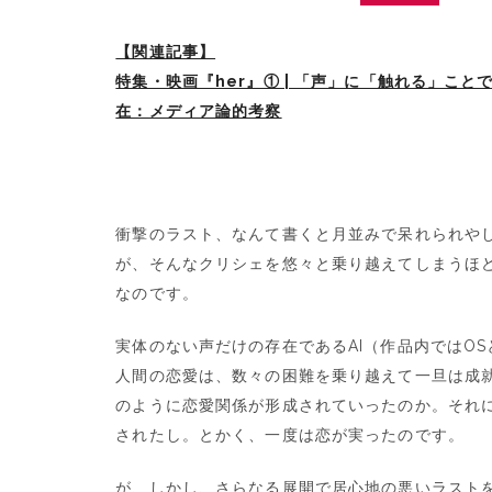
【関連記事】
特集・映画『her』① | 「声」に「触れる」こ
在：メディア論的考察
衝撃のラスト、なんて書くと月並みで呆れられや
が、そんなクリシェを悠々と乗り越えてしまうほ
なのです。
実体のない声だけの存在であるAI（作品内ではO
人間の恋愛は、数々の困難を乗り越えて一旦は成
のように恋愛関係が形成されていったのか。それ
されたし。とかく、一度は恋が実ったのです。
が、しかし、さらなる展開で居心地の悪いラストを