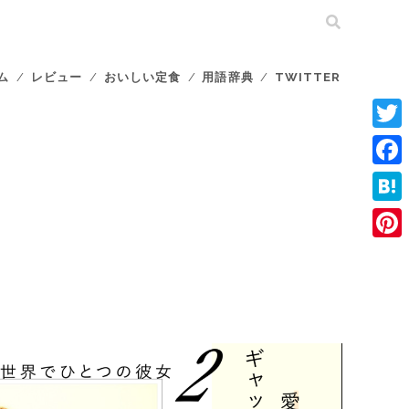
ム
レビュー
おいしい定食
用語辞典
TWITTER
T
w
F
i
a
H
t
c
a
P
t
e
t
i
e
b
e
n
r
o
n
t
o
a
e
k
r