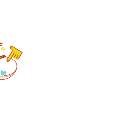
①
|
「声」
に
「触
れ
る」
こ
と
で
確
信
す
る、
サ
マ
ン
サ
の