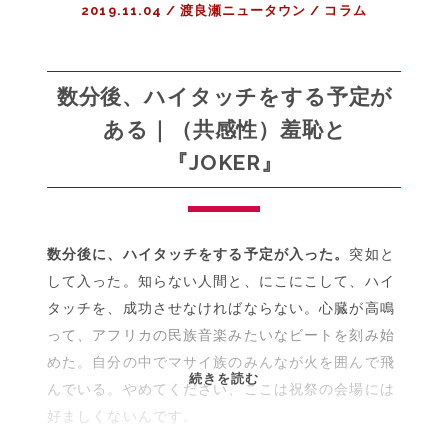
2019.11.04
/
渡良瀬ニュータウン
/
コラム
“ナ
チ
ュ
ラ
数分後、ハイタッチをする予定が
ル
ある｜（共感性）羞恥と
に
『JOKER』
恋
し
て”
の
数分後に、ハイタッチをする予定が入った。
突如と
「キ
ミ
して入った。知らない人間と、にこにこして、ハイ
の
タッチを、成功させなければならない。心臓が高鳴
好
って、アフリカの民族音楽みたいなビートを刻み始
き
めた。自分の中でマサイ族のみんなが火を囲んで飛
そ
数
続きを読む
んでいる。やめてください、ここは祝祭の会場には
う
分
好ましくないんです。
な
後、
映