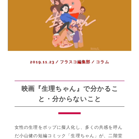
件
が
起
き
な
い』|
生
活
2019.11.23
/
フラスコ編集部
/
コラム
を
慈
し
む
映画『生理ちゃん』で分かるこ
術、
と・分からないこと
『パ
タ
ー
ソ
女性の生理をポップに擬人化し、多くの共感を呼ん
ン』
だ小山健の短編コミック「生理ちゃん」が、二階堂