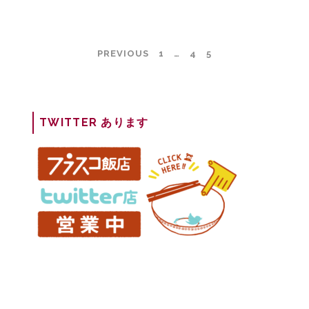
く
ャ
日
ン
常
ク
投
PREVIOUS
1
…
4
5
は、
の
稿
い
空
ナ
つ
に』
ビ
か
の
ゲ
TWITTER あります
過
よ
ー
去
う
シ
の
な、
ョ
文
明
ン
化
日
に
の
な
見
る。
え
ざ
る
編