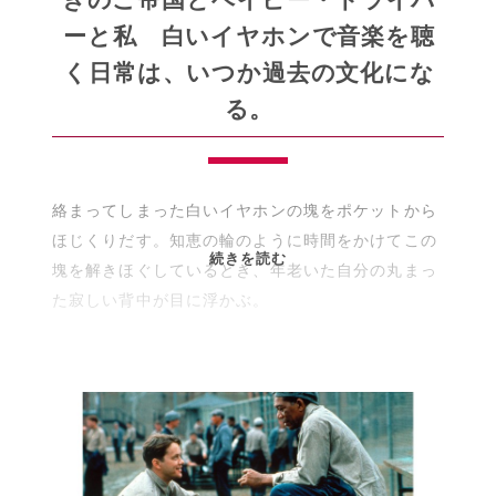
ク
ーと私 白いイヤホンで音楽を聴
～
く日常は、いつか過去の文化にな
る。
絡まってしまった白いイヤホンの塊をポケットから
ほじくりだす。知恵の輪のように時間をかけてこの
き
続きを読む
塊を解きほぐしているとき、年老いた自分の丸まっ
の
た寂しい背中が目に浮かぶ。
こ
帝
国
と
ベ
イ
ビ