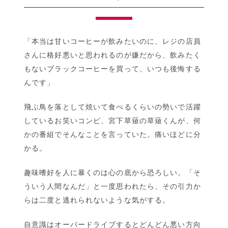
さ
と
『JOKER』
「本当は甘いコーヒーが飲みたいのに、レジの店員
さんに格好悪いと思われるのが嫌だから、飲みたく
もないブラックコーヒーを買って、いつも後悔する
んです」
飛ぶ鳥を落として焼いて食べるくらいの勢いで活躍
しているお笑いコンビ、宮下草薙の草薙くんが、何
かの番組でそんなことを言っていた。痛いほどに分
かる。
趣味嗜好を人に暴くのは心の底から恐ろしい。「そ
ういう人間なんだ」と一度思われたら、その引力か
らは二度と逃れられないような気がする。
自意識はオーバードライブするとどんどん悪い方向