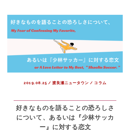
ハ
画」
イ
を
タ
映
ッ
画
チ
オ
を
タ
す
ク
る
が
予
特
定
定
が
し
あ
2019.08.25
/
渡良瀬ニュータウン
/
コラム
よ
る
う
｜
じ
（共
ゃ
感
好きなものを語ることの恐ろしさ
な
性）
について、あるいは『少林サッカ
い
羞
の
ー』に対する恋文
恥