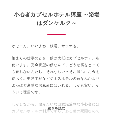
い
て、
小心者カプセルホテル講座 ～浴場
あ
はダンケルク～
る
い
は
『少
かぽーん。いいよね、銭湯。サウナも。
林
サ
泊まりの仕事のとき、僕は大抵はカプセルホテルを
ッ
使います。完全夜型の僕なんて、どうせ宿をとって
カ
も寝れないんだし、それならいっそお風呂にお金を
ー』
使おう。中途半端なビジネスホテルの宿なんかより
に
対
よっぽど豪華なお風呂にはいれる。しかも安い。そ
す
ういう理屈です。
る
恋
しかしながら、僕みたいな自意識過剰な小心者には
小
続きを読む
文
カプセルホテルの利用ですら、ある種の死闘なので