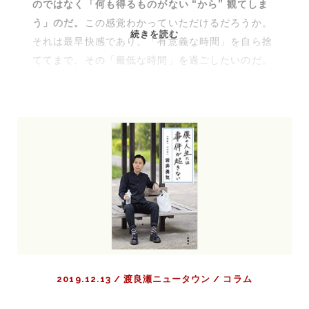
のではなく「何も得るものがない “から” 観てしま
う」のだ。
この感覚わかっていただけるだろうか。
ク
続きを読む
それは最早快感であり、「有意義な時間」を自ら捨
ソ
ててまで、その「最低な時間」を過ごしたいのだ。
映
画
『マ
ー
ズ・
ア
タ
ッ
ク！』
は
本
当
に
2019.12.13
/
渡良瀬ニュータウン
/
コラム
ク
ソ