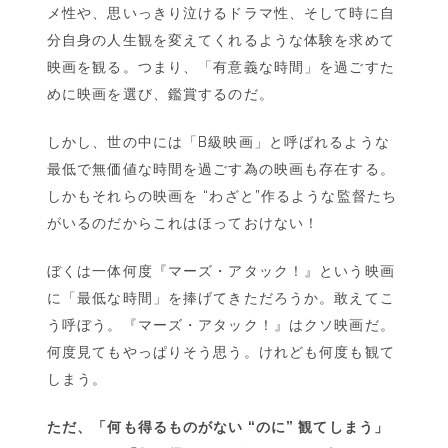
メ性や、思いっきり泣けるドラマ性、そして時に自
『ボ
分自身の人生観を変えてくれるような体験を求めて
ー
映画を観る。つまり、「有意義な時間」を過ごすた
ジ
ャ
めに映画を選び、鑑賞するのだ。
ッ
ク・
しかし、世の中には「B級映画」と呼ばれるような
ホ
最低で無価値な時間を過ごす為の映画も存在する。
ー
しかもそれらの映画を “わざと”作るような監督たち
ス
がいるのだからこれはほっておけない！
マ
ン』
ぼくは一体何度『マーズ・アタック！』という映画
に「最低な時間」を捧げてきただろうか。敢えてこ
う呼ぼう。『マーズ・アタック！』はクソ映画だ。
何度見てもやっぱりそう思う。けれども何度も観て
しまう。
ただ、「何も得るものがない “のに” 観てしまう」