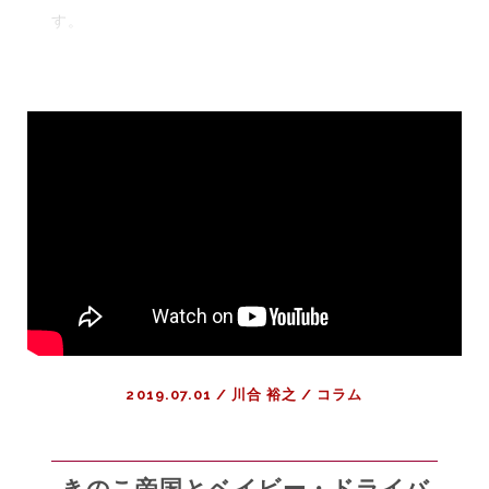
心
す。
者
カ
プ
セ
ル
ホ
テ
ル
講
座
～
浴
場
は
2019.07.01
/
川合 裕之
/
コラム
ダ
ン
ケ
ル
きのこ帝国とベイビー・ドライバ