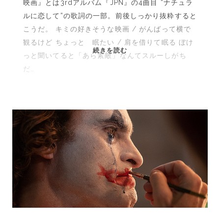
映画』とは3rdアルバム『JPN』の4曲目 “ナチュラ
ルに恋して”の歌詞の一部。前後しっかり抜粋すると
こうだ。 キミの好きそうな映画 / がんばって横で
観るけど ちょっと 眠たい / 肩を借りて眠る ぼけ
そ
続きを読む
っと聞いてると「あら素敵」なんてスルーしがち
う
だ…
い
や
PERFUME
サ
ブ
ス
ク
解
禁
さ
れ
た
し、