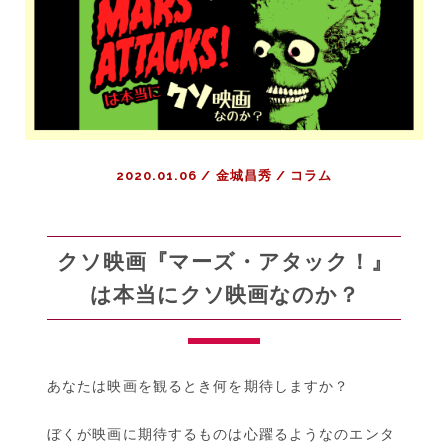
な
る
け
ど、
あ
と
5
2020.01.06
/
金城昌秀
/
コラム
分
寝
て
い
クソ映画『マーズ・アタック！』
る
は本当にクソ映画なのか？
方
が
今
は
あなたは映画を観るとき何を期待しますか？
幸
せ
ぼくが映画に期待するものは心躍るようなのエンタ
|