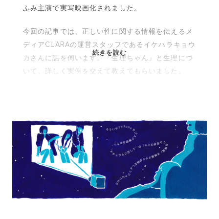
ふみ主演で実写映画化されました。
今回の記事では、正しい性に関する情報を伝えるメ
ディアCLARAの運営スタッフであるイケハラキョウ
映
続きを読む
カさんに話を伺います。『生理ちゃん』と生理につ
画
いて、詳しく実例を交えて教えてもらいました。
『生
理
ち
ゃ
ん』
で
分
か
る
こ
と・
分
か