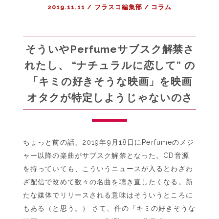
2019.11.11
/
フラスコ編集部
/
コラム
ら
な
い
こ
そういやPerfumeサブスク解禁さ
と
れたし、 “ナチュラルに恋して” の
「キミの好きそうな映画」を映画
オタクが特定しようじゃないのさ
ちょっと前の話、2019年9月18日にPerfumeのメジ
ャー以降の楽曲がサブスク解禁となった。CD音源
を持っていても、こういうニュースが入るとわざわ
ざ配信で改めて数々の名曲を聴き直したくなる。新
たな媒体でリリースされる意味はそういうところに
もある（と思う。） さて、件の『キミの好きそうな