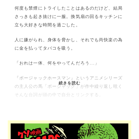
何度も禁煙にトライしたことはあるのだけど、結局
さっきも起き抜けに一服。換気扇の回るキッチンに
立ち大好きな時間を過ごした。
人に嫌がられ、身体を脅かし、それでも尚快楽の為
に金を払ってタバコを吸う。
「おれは一体、何をやってんだろう……」
『ボージャックホースマン』というアニメシリーズ
ど
続きを読む
の主人公の馬「ボージャック」が作中繰り返し呟く
う
そんな台詞が頭の中で自分とリンクする。
せ
ま
た
不
幸
に