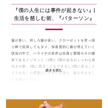
映
画
『僕の人生には事件が起きない』|
な
生活を慈しむ術、『パターソン』
の
か？
服が多い。何しろ服が多い。クローゼットを突っ張
り棒で拡張してもダメ。加速度的に服が増えていく
状況の中で、ハライチの岩井は自身と愛猫モネの棲
家であるメゾネット（1階と2階があるおしゃれな庭
付きの家。1階に居ることもできるし2階に居ること
『僕
続きを読む
もできる）の壁面にワイヤーを張り、服を吊るすこ
の
とを思いついた。
人
生
に
は
事