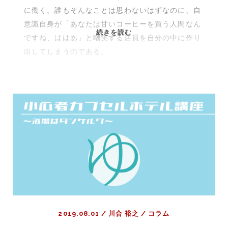
に働く。誰もそんなことは思わないはずなのに、自
意識自身が「あなたは甘いコーヒーを買う人間なん
好
続きを読む
ですね、ははあ」と嘲笑する店員を自分の中に作り
き
出してしまうのである。
な
も
の
を
語
る
こ
と
の
恐
ろ
し
さ
2019.08.01
/
川合 裕之
/
コラム
に
つ