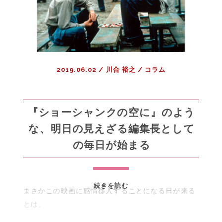
ー・
ド
ラ
イ
バ
ー
2019.06.02
/
川合 裕之
/
コラム
と
私
白
い
『ショーシャンクの空に』のよう
イ
な、明日の見えざる編集長として
ヤ
の毎日が始まる
ホ
ン
で
音
『シ
続きを読む
まさかこの映画に感情移入することになる日が来る
楽
ョ
を
とは。
ー
聴
シ