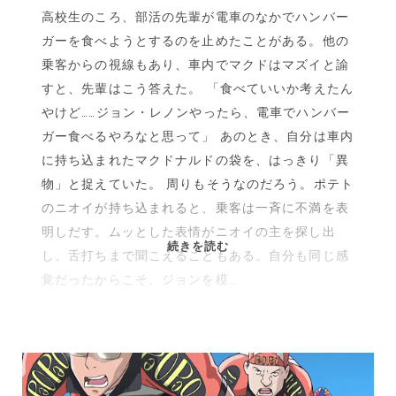
高校生のころ、部活の先輩が電車のなかでハンバー
バ
ウ
ガーを食べようとするのを止めたことがある。他の
ム
乗客からの視線もあり、車内でマクドはマズイと諭
ズ』
すと、先輩はこう答えた。 「食べていいか考えたん
やけど……ジョン・レノンやったら、電車でハンバー
ガー食べるやろなと思って」 あのとき、自分は車内
に持ち込まれたマクドナルドの袋を、はっきり「異
物」と捉えていた。 周りもそうなのだろう。ポテト
のニオイが持ち込まれると、乗客は一斉に不満を表
明しだす。ムッとした表情がニオイの主を探し出
「コ
続きを読む
し、舌打ちまで聞こえることもある。自分も同じ感
ー
覚だったからこそ、ジョンを模…
ド」
が
支
配
す
る、