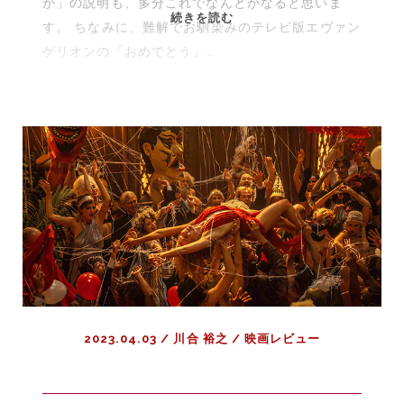
か」の説明も、多分これでなんとかなると思いま
【解
続きを読む
す。 ちなみに、難解でお馴染みのテレビ版エヴァン
説】
ゲリオンの「おめでとう」…
な
ぜ
靴
を
左
右
反
対
に
履
く
の
か？：
2023.04.03
/
川合 裕之
/
映画レビュー
規
範
を