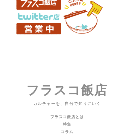
『ボ
ョ
ク
ン
た
ち
は
み
ん
な
大
人
に
な
フラスコ飯店
れ
な
か
カルチャーを、自分で知りにいく
っ
フラスコ飯店とは
た』
特集
ほ
か
コラム