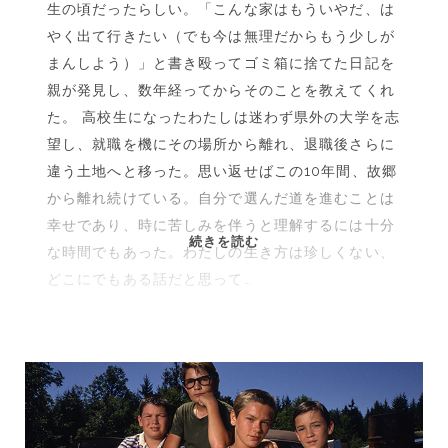
っ
生の頃だったらしい。「こんな家はもういやだ、は
て
やく出て行きたい（でも今は無理だからもう少しが
よ』
まんしよう）」と書き殴ってゴミ箱に捨てた日記を
親が発見し、数年経ってからそのことを教えてくれ
た。 高校生になったわたしは迷わず県外の大学を志
望し、就職を機にその場所から離れ、退職後さらに
違う土地へと移った。思い返せばこの10年間、故郷
から離れ続けている。自分で選んだ道を進むことは
幸せであり、時に苦しみを伴うと理解するには十分
遠
続きを読む
な時間でもあった。わたしの生き方は珍しくない、
く
どこにでもある話だと思って…
へ
行
き
た
い
人
を