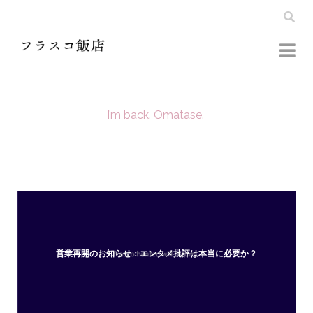
I’m back. Omatase.
フ
ラ
ス
営業再開のお知らせ：エンタメ批評は本当に必要か？
コ