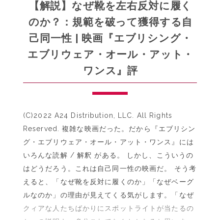
ガ
【解説】なぜ靴を左右反対に履く
ー
のか？：規範を破って獲得する自
ル
己同一性 | 映画『エブリシング・
未
満』
エブリウェア・オール・アット・
評
ワンス』評
（絶
対
に
終
(C)2022 A24 Distribution, LLC. All Rights
電
Reserved. 複雑な映画だった。だから『エブリシン
を
グ・エブリウェア・オール・アット・ワンス』には
逃
さ
いろんな読解 / 解釈 がある。 しかし、こういうの
な
はどうだろう。これは自己同一性の映画だ。 そう考
い
えると、「なぜ靴を反対に履くのか」「なぜベーグ
女
ルなのか」の理由が見えてくる気がします。「なぜ
著）
クィアな人たちばかりにスポットライトが当たるの