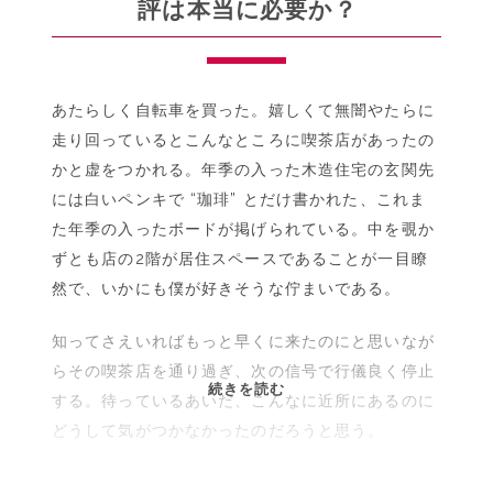
評は本当に必要か？
盛
衰
を
描
あたらしく自転車を買った。嬉しくて無闇やたらに
い
走り回っているとこんなところに喫茶店があったの
て、
かと虚をつかれる。年季の入った木造住宅の玄関先
そ
には白いペンキで “珈琲” とだけ書かれた、これま
れ
が
た年季の入ったボードが掲げられている。中を覗か
結
ずとも店の2階が居住スペースであることが一目瞭
局
然で、いかにも僕が好きそうな佇まいである。
何
な
知ってさえいればもっと早くに来たのにと思いなが
の
らその喫茶店を通り過ぎ、次の信号で行儀良く停止
か。
営
続きを読む
する。待っているあいだ、こんなに近所にあるのに
業
どうして気がつかなかったのだろうと思う。
再
開