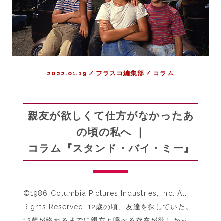
肯
定
す
る
物
語
2022.01.19
/
フラスコ編集部
/
コラム
<BR>
|
映
画
親友が欲しくて仕方がなかったあ
『茄
の頃の私へ ｜
子
コラム『スタンド・バイ・ミー』
ア
ン
ダ
ル
©️1986 Columbia Pictures Industries, Inc. All
シ
ア
Rights Reserved. 12歳の頃、友達を探していた。
の
12歳が終わるまでに親友と呼べる存在が欲しかっ