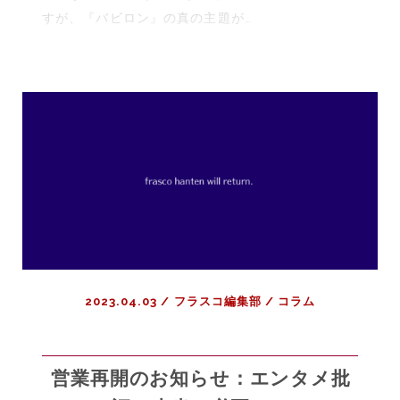
説】
ン
すが、『バビロン』の真の主題が…
映
グ・
画
エ
『バ
ブ
ビ
リ
ロ
ウ
ン』
ェ
評：
ア・
1920
オ
年
ー
代
ル・
ハ
ア
リ
ッ
ウ
ト・
2023.04.03
/
フラスコ編集部
/
コラム
ッ
ワ
ド
ン
の
ス』
栄
営業再開のお知らせ：エンタメ批
評
枯