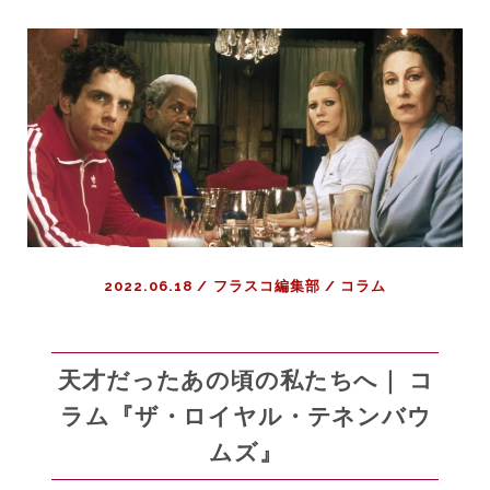
の
お
知
ら
せ：
エ
ン
タ
メ
批
評
2022.06.18
/
フラスコ編集部
/
コラム
は
本
当
に
天才だったあの頃の私たちへ｜ コ
必
ラム『ザ・ロイヤル・テネンバウ
要
ムズ』
か？