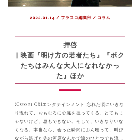
た
あ
2022.01.14
/
フラスコ編集部
/
コラム
の
頃
の
私
拝啓
へ
| 映画『明け方の若者たち』『ボク
｜
たちはみんな大人になれなかっ
<BR>
コ
た』ほか
ラ
ム
『ス
タ
(C)2021 C&Iエンタテインメント 忘れた頃にいきな
ン
り現れて、おもむろに心臓を握ってくる。とてもじ
ド・
ゃないけど、息もできない。そして、いきなりいな
バ
くなる。本当なら、会った瞬間にぶん殴って、叫び
イ・
ながら逃げた先の河原なんかで涙のひとつでも流し
ミ