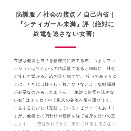
て
い
防護服 / 社会の接点 / 自己内省｜
た
『シティガール未満』評（絶対に
僕
終電を逃さない女著）
が
チ
ャ
ゼ
衣服は他者と自己を物理的に隔てる布。つまりファ
ル
信
ッションは社会からの防護壁であると同時に、社会
者
と接して繋がるための乗り物です。 接点であるがゆ
に
えに、ときには軽々しく着こなせないような戦闘服
な
が必要なのかもしれません。 “絶対に終電を逃さな
る
い女” はエッセイ中で東京の各地へ足を運びます。
ま
一見するとひとり完結しているエピソードもありま
で
すが、他者との関わりや観察を経て自身を見つめ直
【批
します。 （僕はかねてから “絶対に終電を逃さない
評
解