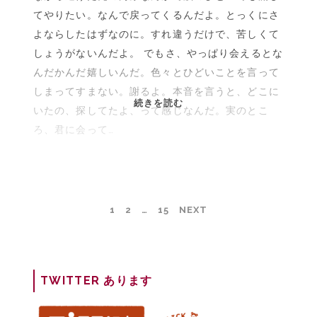
てやりたい。なんで戻ってくるんだよ。とっくにさ
ー』
よならしたはずなのに。すれ違うだけで、苦しくて
しょうがないんだよ。 でもさ、やっぱり会えるとな
んだかんだ嬉しいんだ。色々とひどいことを言って
しまってすまない。謝るよ。本音を言うと、どこに
拝
続きを読む
いたの、探してたよ、って感じなんだ。実のとこ
啓
ろ、君に会って…
<BR>|
映
画
『明
け
投
1
2
…
15
NEXT
方
稿
の
ナ
若
ビ
者
ゲ
TWITTER あります
た
ー
ち』
シ