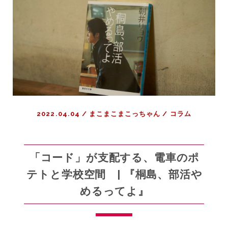
の
頃
の
私
た
ち
へ
｜
コ
2022.04.04
/
まこまこまこっちゃん
/
コラム
ラ
ム
『ザ・
ロ
「コード」が支配する、電車のポ
イ
テトと学校空間 | 『桐島、部活や
ヤ
めるってよ』
ル・
テ
ネ
ン