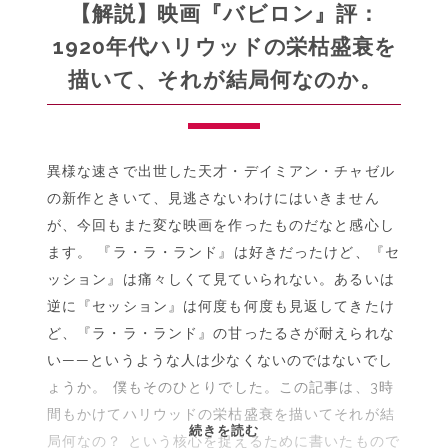
破
【解説】映画『バビロン』評：
っ
1920年代ハリウッドの栄枯盛衰を
て
描いて、それが結局何なのか。
獲
得
す
る
異様な速さで出世した天才・デイミアン・チャゼル
自
己
の新作ときいて、見逃さないわけにはいきません
同
が、今回もまた変な映画を作ったものだなと感心し
一
ます。 『ラ・ラ・ランド』は好きだったけど、『セ
性
ッション』は痛々しくて見ていられない。あるいは
|
逆に『セッション』は何度も何度も見返してきたけ
映
ど、『ラ・ラ・ランド』の甘ったるさが耐えられな
画
い——というような人は少なくないのではないでし
『エ
ょうか。 僕もそのひとりでした。この記事は、3時
ブ
リ
間もかけてハリウッドの栄枯盛衰を描いてそれが結
【解
続きを読む
シ
局何なの？ という核心を捉えるために書いたもので