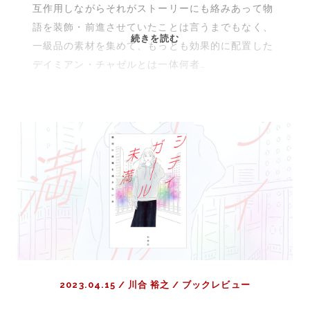
互作用しながらそれがストーリーにも絡みあって物
語を装飾・前進させていたことは言うまでもなく、
映
続きを読む
一級品の素材を集めて、もっとも効果的に配置した
画
デイミアン・チャゼルとは一体何者…
『セ
ッ
シ
ョ
ン』|
死
ぬ
ほ
ど
嫌
い
で
酷
2023.04.15
/
川合 裕之
/
ブックレビュー
評
し