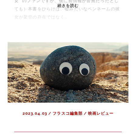
女” のファンですが、仮に前情報が皆無だったとし
防
続きを読む
説】
ても）本書をひらけば、嘘みたいなペンネームの彼
護
女が架空の存在ではなく…
服
/
社
会
の
接
点
/
自
己
内
省
｜
2023.04.03
/
フラスコ編集部
/
映画レビュー
『シ
テ
ィ