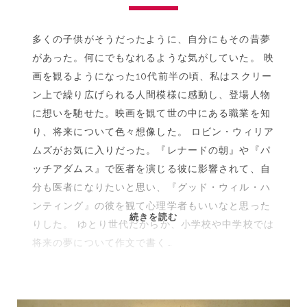
多くの子供がそうだったように、自分にもその昔夢
があった。何にでもなれるような気がしていた。 映
画を観るようになった10代前半の頃、私はスクリー
ン上で繰り広げられる人間模様に感動し、登場人物
に想いを馳せた。映画を観て世の中にある職業を知
り、将来について色々想像した。 ロビン・ウィリア
ムズがお気に入りだった。『レナードの朝』や『パ
ッチアダムス』で医者を演じる彼に影響されて、自
分も医者になりたいと思い、『グッド・ウィル・ハ
ンティング』の彼を観て心理学者もいいなと思った
天
続きを読む
りした。 ゆとり世代だからか、小学校や中学校では
才
将来の夢について作文で書く…
だ
っ
た
あ