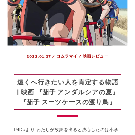
電
車
の
ポ
テ
ト
と
2022.01.27
/
コムラマイ
/
映画レビュー
学
校
空
間 |
遠くへ行きたい人を肯定する物語
『桐
| 映画 『茄子 アンダルシアの夏』
島、
『茄子 スーツケースの渡り鳥』
部
活
や
め
IMDbより わたしが故郷を出ると決心したのは小学
る