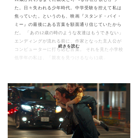
夏』
た。日々失われる少年時代。中学受験を控えて私は
『茄
焦っていた。というのも、映画『スタンド・バイ・
子
ミー』の最後にある言葉を額面通り信じていたから
ス
だ。 「あの12歳の時のような友達はもうできない」
ー
エンディングが流れる前に、作家となった主人公が
ツ
親
続きを読む
コンピューターに打ち込む言葉。 それを見た小学校
ケ
友
ー
低学年の私は、「親友を見つけるなら13歳…
が
ス
欲
の
し
渡
く
り
て
鳥』
仕
方
が
な
か
っ